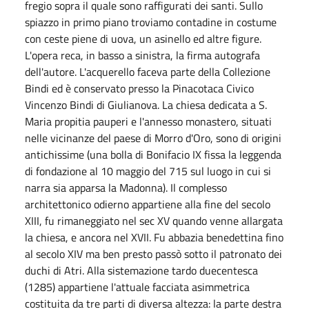
fregio sopra il quale sono raffigurati dei santi. Sullo
spiazzo in primo piano troviamo contadine in costume
con ceste piene di uova, un asinello ed altre figure.
L'opera reca, in basso a sinistra, la firma autografa
dell'autore. L'acquerello faceva parte della Collezione
Bindi ed è conservato presso la Pinacotaca Civico
Vincenzo Bindi di Giulianova. La chiesa dedicata a S.
Maria propitia pauperi e l'annesso monastero, situati
nelle vicinanze del paese di Morro d'Oro, sono di origini
antichissime (una bolla di Bonifacio IX fissa la leggenda
di fondazione al 10 maggio del 715 sul luogo in cui si
narra sia apparsa la Madonna). Il complesso
architettonico odierno appartiene alla fine del secolo
XIII, fu rimaneggiato nel sec XV quando venne allargata
la chiesa, e ancora nel XVII. Fu abbazia benedettina fino
al secolo XIV ma ben presto passò sotto il patronato dei
duchi di Atri. Alla sistemazione tardo duecentesca
(1285) appartiene l'attuale facciata asimmetrica
costituita da tre parti di diversa altezza: la parte destra