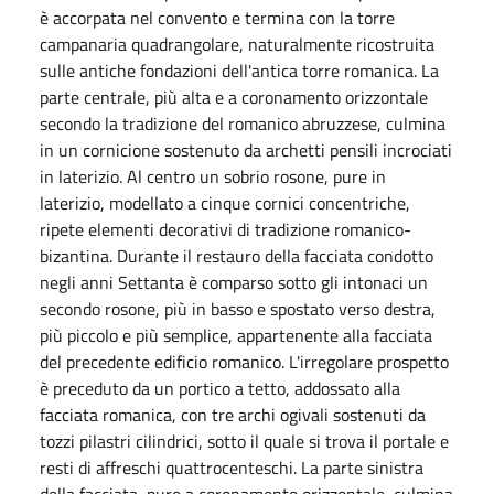
è accorpata nel convento e termina con la torre
campanaria quadrangolare, naturalmente ricostruita
sulle antiche fondazioni dell'antica torre romanica. La
parte centrale, più alta e a coronamento orizzontale
secondo la tradizione del romanico abruzzese, culmina
in un cornicione sostenuto da archetti pensili incrociati
in laterizio. Al centro un sobrio rosone, pure in
laterizio, modellato a cinque cornici concentriche,
ripete elementi decorativi di tradizione romanico-
bizantina. Durante il restauro della facciata condotto
negli anni Settanta è comparso sotto gli intonaci un
secondo rosone, più in basso e spostato verso destra,
più piccolo e più semplice, appartenente alla facciata
del precedente edificio romanico. L'irregolare prospetto
è preceduto da un portico a tetto, addossato alla
facciata romanica, con tre archi ogivali sostenuti da
tozzi pilastri cilindrici, sotto il quale si trova il portale e
resti di affreschi quattrocenteschi. La parte sinistra
della facciata, pure a coronamento orizzontale, culmina