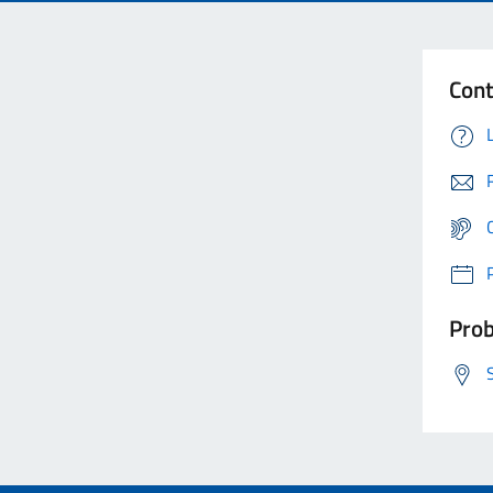
Cont
Prob