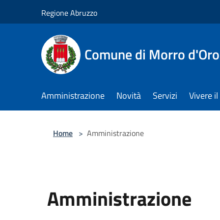
Salta al contenuto principale
Regione Abruzzo
Comune di Morro d'Oro
Amministrazione
Novità
Servizi
Vivere 
Home
>
Amministrazione
Amministrazione