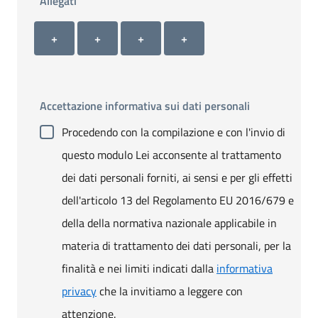
Allegati
Allegato 1
Allegato 2
Allegato 3
Allegato 4
+ Carica allegato 1
+ Carica allegato 2
+ Carica allegato 3
+ Carica allegato 4
+
+
+
+
Accettazione informativa sui dati personali
Procedendo con la compilazione e con l'invio di
questo modulo Lei acconsente al trattamento
dei dati personali forniti, ai sensi e per gli effetti
dell'articolo 13 del Regolamento EU 2016/679 e
della della normativa nazionale applicabile in
materia di trattamento dei dati personali, per la
finalità e nei limiti indicati dalla
informativa
privacy
che la invitiamo a leggere con
attenzione.