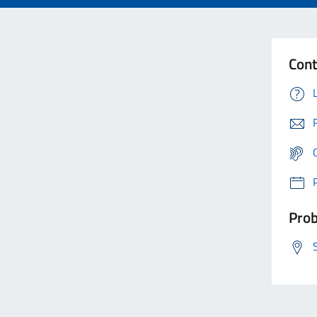
Cont
Prob