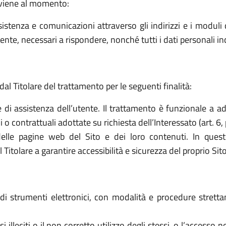
avviene al momento:
sistenza e comunicazioni attraverso gli indirizzi e i moduli d
ttente, necessari a rispondere, nonché tutti i dati personali i
dal Titolare del trattamento per le seguenti finalità:
e di assistenza dell’utente. Il trattamento è funzionale a a
o contrattuali adottate su richiesta dell’Interessato (art. 6, 
elle pagine web del Sito e dei loro contenuti. In quest
tolare a garantire accessibilità e sicurezza del proprio Sito (a
o di strumenti elettronici, con modalità e procedure stret
 usi illeciti o il non corretto utilizzo degli stessi, o l’access