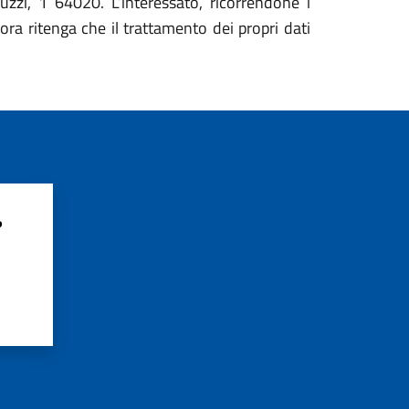
i, 1 64020. L’interessato, ricorrendone i
lora ritenga che il trattamento dei propri dati
?