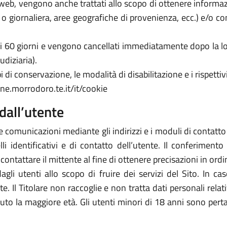
zi web, vengono anche trattati allo scopo di ottenere informazi
a o giornaliera, aree geografiche di provenienza, ecc.) e/o c
 di 60 giorni e vengono cancellati immediatamente dopo la lo
udiziaria).
 di conservazione, le modalità di disabilitazione e i rispettivi
ne.morrodoro.te.it/it/cookie
dall’utente
e comunicazioni mediante gli indirizzi e i moduli di contatto ivi
 identificativi e di contatto dell’utente. Il conferimento 
icontattare il mittente al fine di ottenere precisazioni in or
 dagli utenti allo scopo di fruire dei servizi del Sito. In 
arte. Il Titolare non raccoglie e non tratta dati personali rela
piuto la maggiore età. Gli utenti minori di 18 anni sono perta