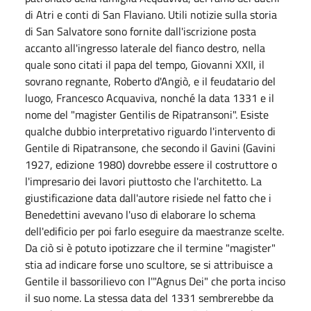
di Atri e conti di San Flaviano. Utili notizie sulla storia
di San Salvatore sono fornite dall'iscrizione posta
accanto all'ingresso laterale del fianco destro, nella
quale sono citati il papa del tempo, Giovanni XXII, il
sovrano regnante, Roberto d'Angiò, e il feudatario del
luogo, Francesco Acquaviva, nonché la data 1331 e il
nome del "magister Gentilis de Ripatransoni". Esiste
qualche dubbio interpretativo riguardo l'intervento di
Gentile di Ripatransone, che secondo il Gavini (Gavini
1927, edizione 1980) dovrebbe essere il costruttore o
l'impresario dei lavori piuttosto che l'architetto. La
giustificazione data dall'autore risiede nel fatto che i
Benedettini avevano l'uso di elaborare lo schema
dell'edificio per poi farlo eseguire da maestranze scelte.
Da ciò si è potuto ipotizzare che il termine "magister"
stia ad indicare forse uno scultore, se si attribuisce a
Gentile il bassorilievo con l'"Agnus Dei" che porta inciso
il suo nome. La stessa data del 1331 sembrerebbe da