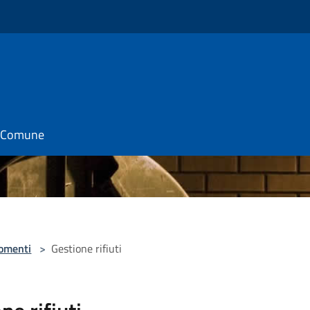
il Comune
omenti
>
Gestione rifiuti