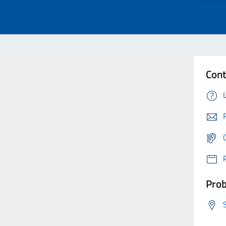
Cont
Prob