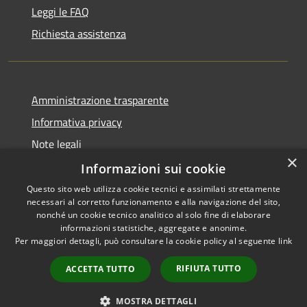
Leggi le FAQ
Richiesta assistenza
Amministrazione trasparente
Informativa privacy
Note legali
×
Dichiarazione di accessibilità
Informazioni sui cookie
Questo sito web utilizza cookie tecnici e assimilati strettamente
necessari al corretto funzionamento e alla navigazione del sito,
nonché un cookie tecnico analitico al solo fine di elaborare
informazioni statistiche, aggregate e anonime.
RSS
Copyright © 2026 • Comune di
Per maggiori dettagli, può consultare la cookie policy al seguente
link
Accessibilità
Morro d'Oro • Powered by
Privacy
Municipium
Accesso
•
RIFIUTA TUTTO
ACCETTA TUTTO
Cookie
redazione
Mappa del sito
MOSTRA DETTAGLI