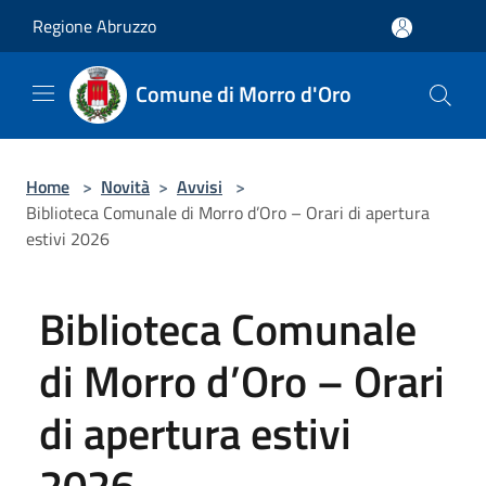
Salta al contenuto principale
Regione Abruzzo
Comune di Morro d'Oro
Home
>
Novità
>
Avvisi
>
Biblioteca Comunale di Morro d’Oro – Orari di apertura
estivi 2026
Biblioteca Comunale
di Morro d’Oro – Orari
di apertura estivi
2026