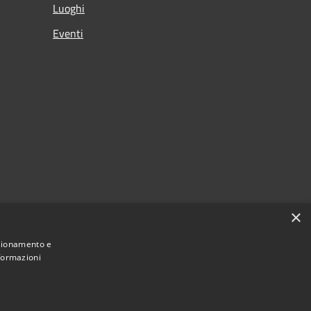
Luoghi
Eventi
×
nzionamento e
nformazioni