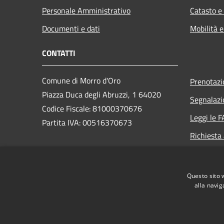
Personale Amministrativo
Catasto e
Documenti e dati
Mobilità e
CONTATTI
Comune di Morro d'Oro
Prenotaz
Piazza Duca degli Abruzzi, 1 64020
Segnalazi
Codice Fiscale: 81000370676
Leggi le 
Partita IVA: 00516370673
Richiesta
PEC:
protocollo@pec.comune.morrodoro.te.it
Questo sito 
Centralino Unico: +39 085 895145
alla navig