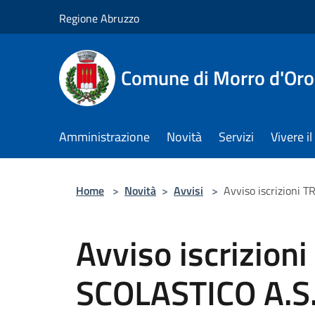
Salta al contenuto principale
Regione Abruzzo
Comune di Morro d'Oro
Amministrazione
Novità
Servizi
Vivere 
Home
>
Novità
>
Avvisi
>
Avviso iscrizioni
Avviso iscrizio
SCOLASTICO A.S