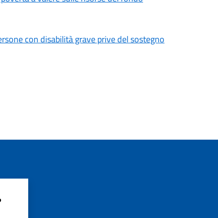
ersone con disabilità grave prive del sostegno
?