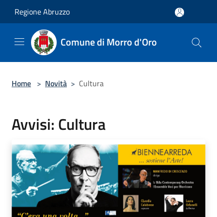
Salta al contenuto principale
Regione Abruzzo
Comune di Morro d'Oro
Home
>
Novità
>
Cultura
Avvisi: Cultura