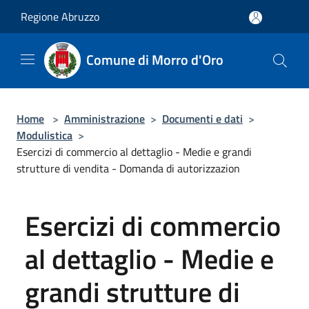
Salta al contenuto principale
Regione Abruzzo
Comune di Morro d'Oro
Home
>
Amministrazione
>
Documenti e dati
>
Modulistica
>
Esercizi di commercio al dettaglio - Medie e grandi
strutture di vendita - Domanda di autorizzazion
Esercizi di commercio
al dettaglio - Medie e
grandi strutture di