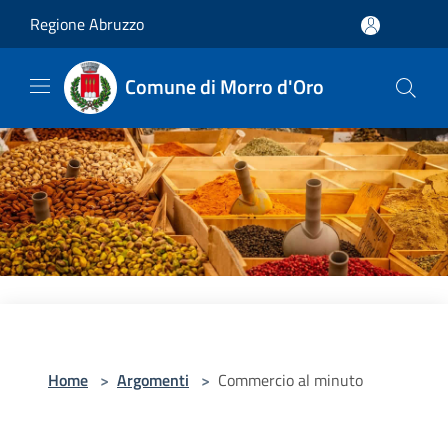
Salta al contenuto principale
Regione Abruzzo
Comune di Morro d'Oro
Home
>
Argomenti
>
Commercio al minuto