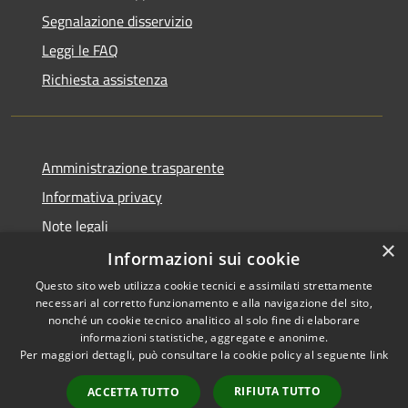
Segnalazione disservizio
Leggi le FAQ
Richiesta assistenza
Amministrazione trasparente
Informativa privacy
Note legali
×
Dichiarazione di accessibilità
Informazioni sui cookie
Questo sito web utilizza cookie tecnici e assimilati strettamente
necessari al corretto funzionamento e alla navigazione del sito,
nonché un cookie tecnico analitico al solo fine di elaborare
informazioni statistiche, aggregate e anonime.
RSS
Copyright © 2026 • Comune di
Per maggiori dettagli, può consultare la cookie policy al seguente
link
Accessibilità
Morro d'Oro • Powered by
Privacy
Municipium
Accesso
•
RIFIUTA TUTTO
ACCETTA TUTTO