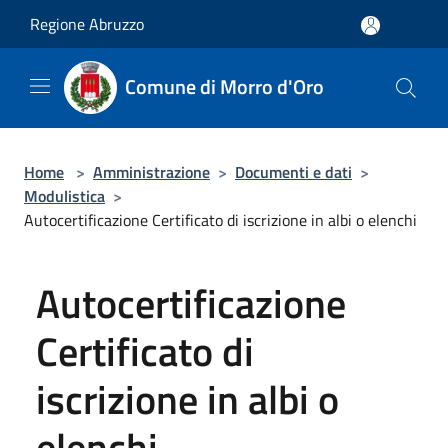
Salta al contenuto principale
Regione Abruzzo
Comune di Morro d'Oro
Home
>
Amministrazione
>
Documenti e dati
>
Modulistica
>
Autocertificazione Certificato di iscrizione in albi o elenchi
Autocertificazione
Certificato di
iscrizione in albi o
elenchi