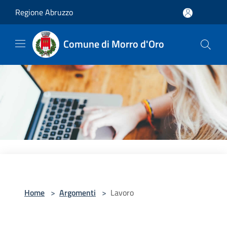
Salta al contenuto principale
Regione Abruzzo
Comune di Morro d'Oro
Home
>
Argomenti
>
Lavoro