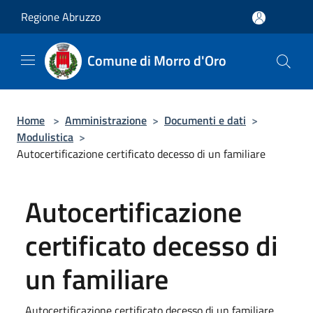
Salta al contenuto principale
Regione Abruzzo
Comune di Morro d'Oro
Home
>
Amministrazione
>
Documenti e dati
>
Modulistica
>
Autocertificazione certificato decesso di un familiare
Autocertificazione
certificato decesso di
un familiare
Autocertificazione certificato decesso di un familiare