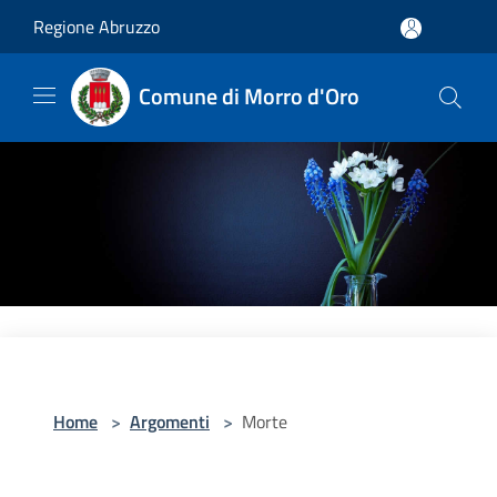
Salta al contenuto principale
Regione Abruzzo
Comune di Morro d'Oro
Home
>
Argomenti
>
Morte