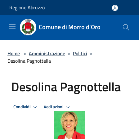
Salta al contenuto principale
Regione Abruzzo
Comune di Morro d'Oro
Home
>
Amministrazione
>
Politici
>
Desolina Pagnottella
Desolina Pagnottella
Condividi
Vedi azioni