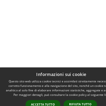
Informazioni sui cookie
Questo sito web utilizza cookie tecnici e assimilati strettamente necess
corretto funzionamento e alla navigazione del sito, nonché un cookie t
analitico al solo fine di elaborare informazioni statistiche, aggregate e 
Per maggiori dettagli, può consultare la cookie policy al seguente
l
RIFIUTA TUTTO
ACCETTA TUTTO