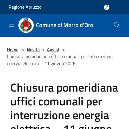
Salta al contenuto principale
Regione Abruzzo
Comune di Morro d'Oro
Home
>
Novità
>
Avvisi
>
Chiusura pomeridiana uffici comunali per interruzione
energia elettrica – 11 giugno 2026
Chiusura pomeridiana
uffici comunali per
interruzione energia
elettrica – 11 giugno