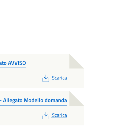
ato AVVISO
PDF
Scarica
- Allegato Modello domanda
PDF
Scarica