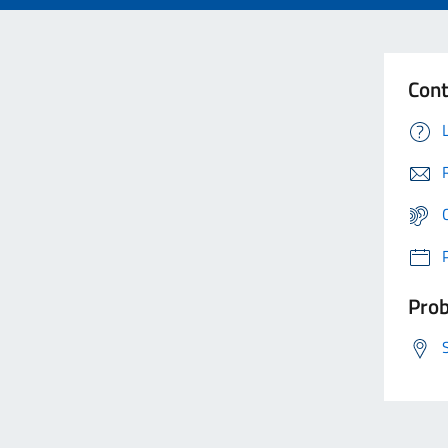
Cont
Prob