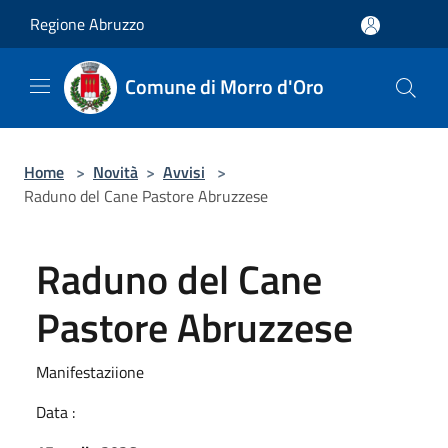
Salta al contenuto principale
Regione Abruzzo
Comune di Morro d'Oro
Home
>
Novità
>
Avvisi
>
Raduno del Cane Pastore Abruzzese
Raduno del Cane
Pastore Abruzzese
Manifestaziione
Data :