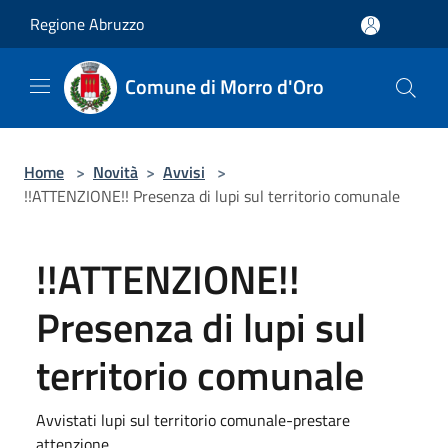
Salta al contenuto principale
Regione Abruzzo
Comune di Morro d'Oro
Home
>
Novità
>
Avvisi
>
!!ATTENZIONE!! Presenza di lupi sul territorio comunale
!!ATTENZIONE!!
Presenza di lupi sul
territorio comunale
Avvistati lupi sul territorio comunale-prestare
attenzione