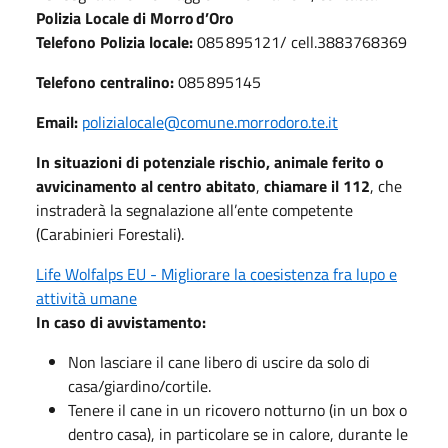
Polizia Locale di Morro d’Oro
Telefono Polizia locale:
085 895121
/ cell.3883768369
Telefono centralino:
085 895145
Email:
polizialocale@comune.morrodoro.te.it
In situazioni di potenziale rischio, animale ferito o
avvicinamento al centro abitato
,
chiamare il 112
, che
instraderà la segnalazione all’ente competente
(Carabinieri Forestali).
Life Wolfalps EU - Migliorare la coesistenza fra lupo e
attività umane
In caso di avvistamento:
Non lasciare il cane libero di uscire da solo di
casa/giardino/cortile.
Tenere il cane in un ricovero notturno (in un box o
dentro casa), in particolare se in calore, durante le