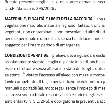
fluitato presente negli alvei e nelle aree demaniali sec
D.G.R. Abruzzo n. 295/2026 .
MATERIALE, FINALITÀ E LIMITI DELLA RACCOLTA
La rac
vegetazione naturale, materiale legnoso fluitato, tronchi,
vegetanti, non contaminati e non mescolati ad altri rifiuti 
per uso personale e domestico, senza fini di lucro, fino a
soggetto per l'intero periodo di emergenza .
CONDIZIONI OPERATIVE
Il prelievo deve riguardare escl
assolutamente vietato il taglio di piante in piedi, anche 
essere effettuate senza alterare lo stato dei luoghi, utiliz
esistenti . È vietato l'accesso all'alveo con mezzi a moto
Civile competente . Il taglio per la riduzione volumetrica
manuali o portatili (es. motosega), senza l'impiego di mezz
sicurezza sono a totale responsabilità e carico degli esecu
ambientali (SIN, SIC, ZPS), è obbligatoria la preventiva acq