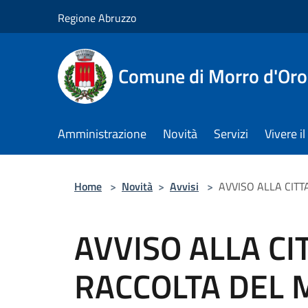
Salta al contenuto principale
Regione Abruzzo
Comune di Morro d'Oro
Amministrazione
Novità
Servizi
Vivere 
Home
>
Novità
>
Avvisi
>
AVVISO ALLA CIT
AVVISO ALLA CI
RACCOLTA DEL 