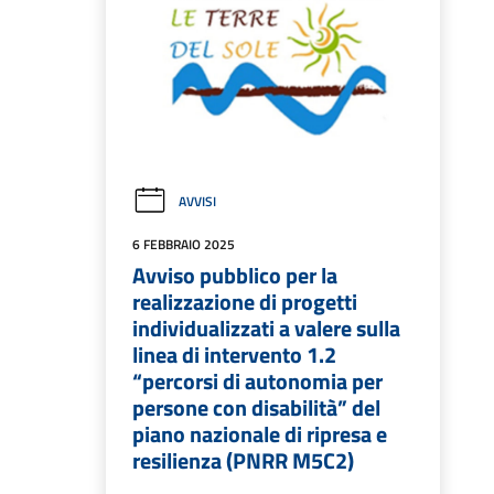
AVVISI
6 FEBBRAIO 2025
Avviso pubblico per la
realizzazione di progetti
individualizzati a valere sulla
linea di intervento 1.2
“percorsi di autonomia per
persone con disabilità” del
piano nazionale di ripresa e
resilienza (PNRR M5C2)