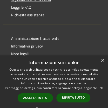
Leggi le FAQ
Richiesta assistenza
Amministrazione trasparente
Informativa privacy
Note legali
×
Dichiarazione di accessibilità
Informazioni sui cookie
Questo sito web utilizza cookie tecnici e assimilati strettamente
necessari al corretto funzionamento e alla navigazione del sito,
nonché un cookie tecnico analitico al solo fine di elaborare
informazioni statistiche, aggregate e anonime.
RSS
Copyright © 2026 • Comune di
Per maggiori dettagli, può consultare la cookie policy al seguente
link
Accessibilità
Morro d'Oro • Powered by
Privacy
Municipium
Accesso
•
RIFIUTA TUTTO
ACCETTA TUTTO
Cookie
redazione