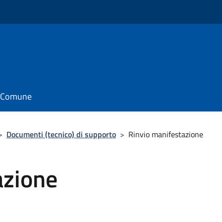
il Comune
>
Documenti (tecnico) di supporto
>
Rinvio manifestazione
azione