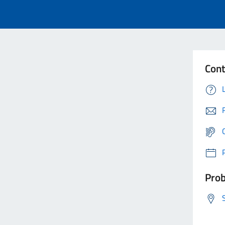
Cont
Prob