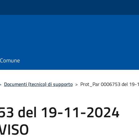
il Comune
>
Documenti (tecnico) di supporto
>
Prot_Par 0006753 del 19-
53 del 19-11-2024
VISO