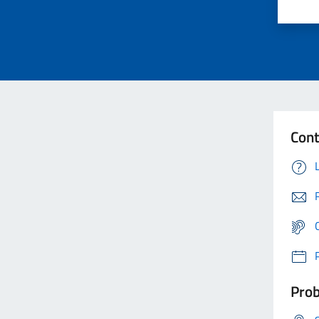
Cont
Prob