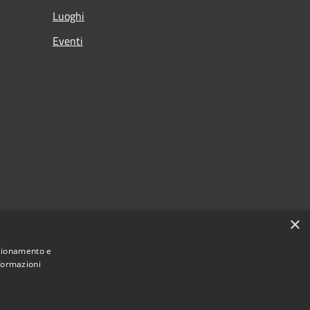
Luoghi
Eventi
×
nzionamento e
nformazioni