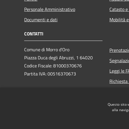
Personale Amministrativo
Catasto e
Documenti e dati
Mobilità e
CONTATTI
Comune di Morro d'Oro
Prenotaz
Piazza Duca degli Abruzzi, 1 64020
Segnalazi
Codice Fiscale: 81000370676
Leggi le 
Partita IVA: 00516370673
Richiesta
PEC:
protocollo@pec.comune.morrodoro.te.it
Questo sito 
Centralino Unico: +39 085 895145
alla navig