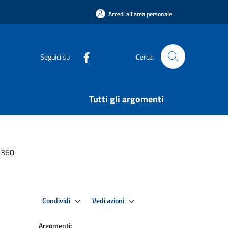
Accedi all'area personale
Seguici su
Cerca
Tutti gli argomenti
3360
Condividi
Vedi azioni
Argomenti: