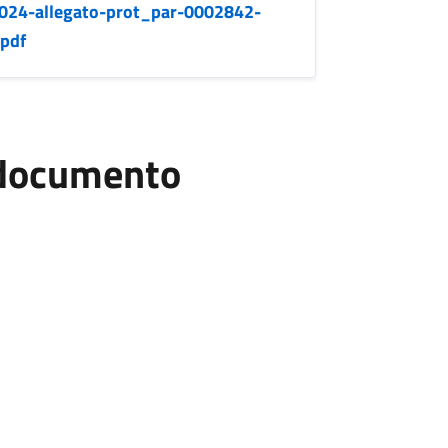
024-allegato-prot_par-0002842-
pdf
l documento