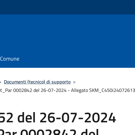
il Comune
>
Documenti (tecnico) di supporto
>
rot_Par 0002842 del 26-07-2024 - Allegato SKM_C450i2407261
52 del 26-07-2024
_Par 0002842 del