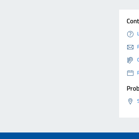
Cont
Prob