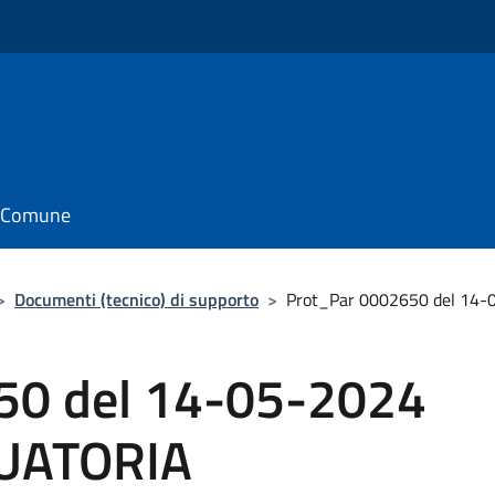
il Comune
>
Documenti (tecnico) di supporto
>
Prot_Par 0002650 del 14-
50 del 14-05-2024
DUATORIA