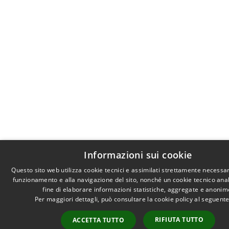
Informazioni sui cookie
Questo sito web utilizza cookie tecnici e assimilati strettamente necessar
funzionamento e alla navigazione del sito, nonché un cookie tecnico anali
fine di elaborare informazioni statistiche, aggregate e anonim
Per maggiori dettagli, può consultare la cookie policy al seguent
RIFIUTA TUTTO
ACCETTA TUTTO