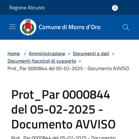
Salta al contenuto principale
Regione Abruzzo
Comune di Morro d'Oro
Home
>
Amministrazione
>
Documenti e dati
>
Documenti (tecnico) di supporto
>
Prot_Par 0000844 del 05-02-2025 - Documento AVVISO
Prot_Par 0000844
del 05-02-2025 -
Documento AVVISO
Prot_Par 0000844 del 05-02-2025 - Documento