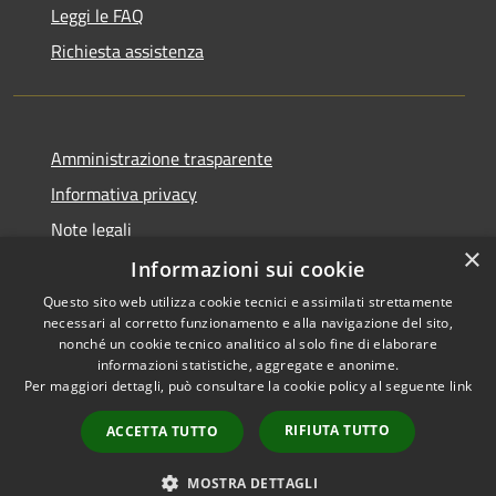
Leggi le FAQ
Richiesta assistenza
Amministrazione trasparente
Informativa privacy
Note legali
×
Dichiarazione di accessibilità
Informazioni sui cookie
Questo sito web utilizza cookie tecnici e assimilati strettamente
necessari al corretto funzionamento e alla navigazione del sito,
nonché un cookie tecnico analitico al solo fine di elaborare
informazioni statistiche, aggregate e anonime.
RSS
Copyright © 2026 • Comune di
Per maggiori dettagli, può consultare la cookie policy al seguente
link
Accessibilità
Morro d'Oro • Powered by
Privacy
Municipium
Accesso
•
RIFIUTA TUTTO
ACCETTA TUTTO
Cookie
redazione
Mappa del sito
MOSTRA DETTAGLI