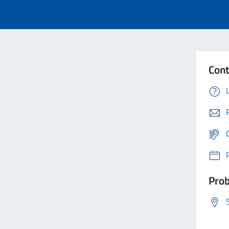
Cont
Prob