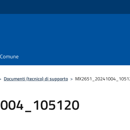
il Comune
>
Documenti (tecnico) di supporto
>
MX2651_20241004_1051
004_105120