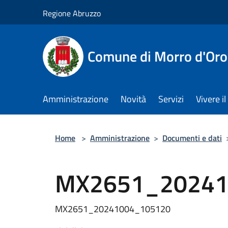
Salta al contenuto principale
Regione Abruzzo
Comune di Morro d'Oro
Amministrazione
Novità
Servizi
Vivere 
Home
>
Amministrazione
>
Documenti e dati
MX2651_20241
MX2651_20241004_105120