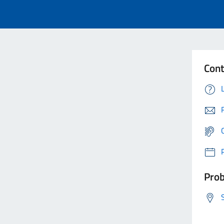
Cont
Prob