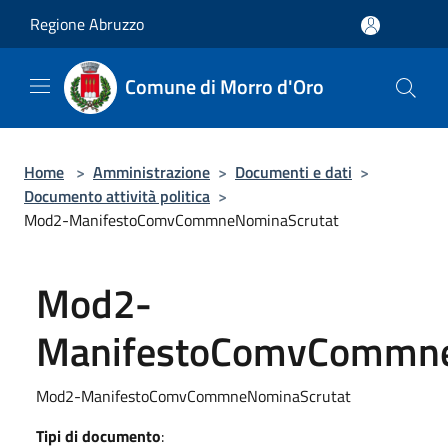
Salta al contenuto principale
Regione Abruzzo
Comune di Morro d'Oro
Home
>
Amministrazione
>
Documenti e dati
>
Documento attività politica
>
Mod2-ManifestoComvCommneNominaScrutat
Mod2-
ManifestoComvCommne
Mod2-ManifestoComvCommneNominaScrutat
Tipi di documento
: