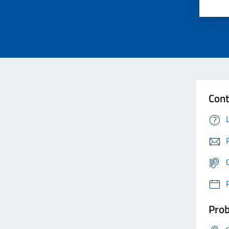
Cont
Prob