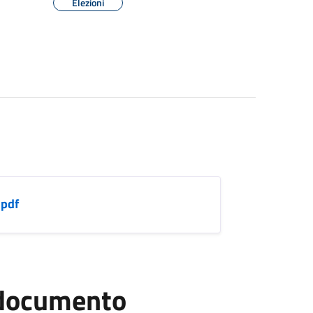
Elezioni
.pdf
l documento