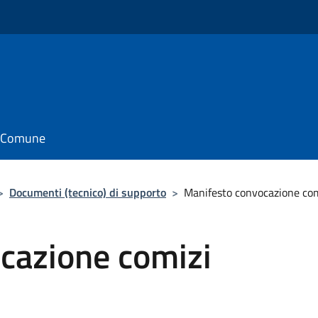
il Comune
>
Documenti (tecnico) di supporto
>
Manifesto convocazione com
cazione comizi