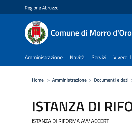
Salta al contenuto principale
Regione Abruzzo
Comune di Morro d'Oro
Amministrazione
Novità
Servizi
Vivere 
Home
>
Amministrazione
>
Documenti e dati
ISTANZA DI RI
ISTANZA DI RIFORMA AVV ACCERT