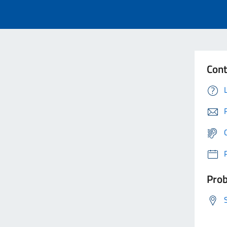
Cont
Prob