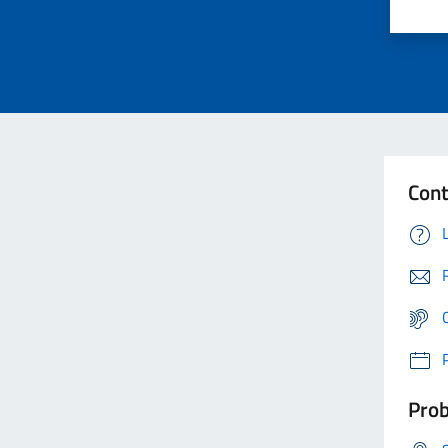
Cont
Prob