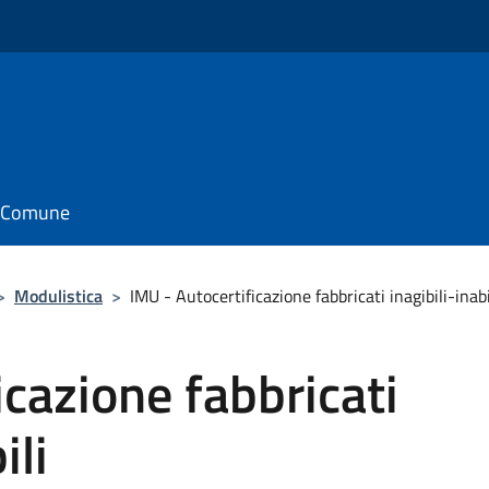
il Comune
>
Modulistica
>
IMU - Autocertificazione fabbricati inagibili-inabi
icazione fabbricati
ili