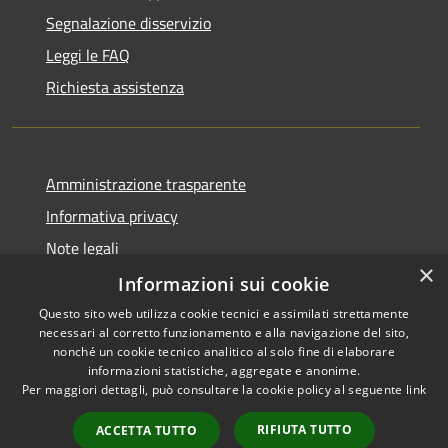
Segnalazione disservizio
Leggi le FAQ
Richiesta assistenza
Amministrazione trasparente
Informativa privacy
Note legali
×
Dichiarazione di accessibilità
Informazioni sui cookie
Questo sito web utilizza cookie tecnici e assimilati strettamente
necessari al corretto funzionamento e alla navigazione del sito,
nonché un cookie tecnico analitico al solo fine di elaborare
informazioni statistiche, aggregate e anonime.
RSS
Copyright © 2026 • Comune di
Per maggiori dettagli, può consultare la cookie policy al seguente
link
Accessibilità
Morro d'Oro • Powered by
Privacy
Municipium
Accesso
•
RIFIUTA TUTTO
ACCETTA TUTTO