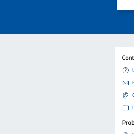
Cont
Prob