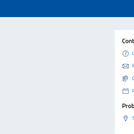
Cont
Prob