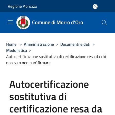
Salta al contenuto principale
Regione Abruzzo
Comune di Morro d'Oro
Home
>
Amministrazione
>
Documenti e dati
>
Modulistica
>
Autocertificazione sostitutiva di certificazione resa da chi
non sa o non puo' firmare
Autocertificazione
sostitutiva di
certificazione resa da