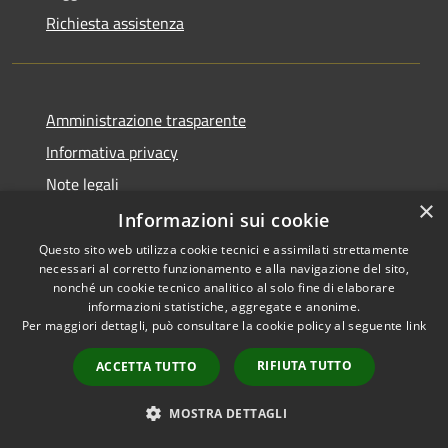
Richiesta assistenza
Amministrazione trasparente
Informativa privacy
Note legali
×
Dichiarazione di accessibilità
Informazioni sui cookie
Questo sito web utilizza cookie tecnici e assimilati strettamente
necessari al corretto funzionamento e alla navigazione del sito,
nonché un cookie tecnico analitico al solo fine di elaborare
informazioni statistiche, aggregate e anonime.
RSS
Copyright © 2026 • Comune di
Per maggiori dettagli, può consultare la cookie policy al seguente
link
Accessibilità
Morro d'Oro • Powered by
Privacy
Municipium
Accesso
•
RIFIUTA TUTTO
ACCETTA TUTTO
Cookie
redazione
Mappa del sito
MOSTRA DETTAGLI