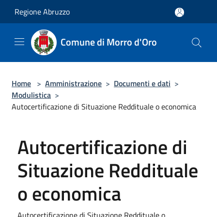
Salta al contenuto principale
Regione Abruzzo
Comune di Morro d'Oro
Home
>
Amministrazione
>
Documenti e dati
>
Modulistica
>
Autocertificazione di Situazione Reddituale o economica
Autocertificazione di
Situazione Reddituale
o economica
Autocertificazione di Situazione Reddituale o