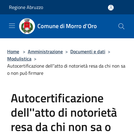
Salta al contenuto principale
Regione Abruzzo
Comune di Morro d'Oro
Home
>
Amministrazione
>
Documenti e dati
>
Modulistica
>
Autocertificazione dell''atto di notorietà resa da chi non sa
o non può firmare
Autocertificazione
dell''atto di notorietà
resa da chi non sa o