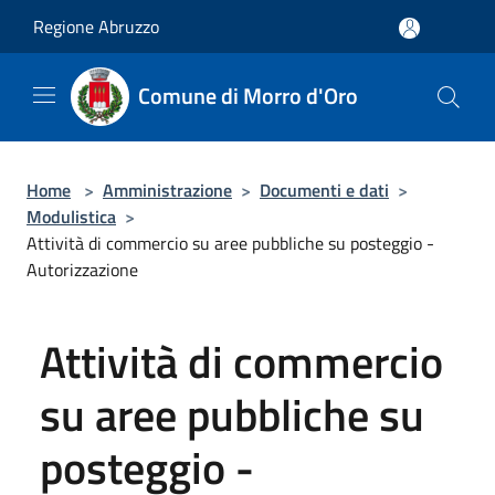
Salta al contenuto principale
Regione Abruzzo
Comune di Morro d'Oro
Home
>
Amministrazione
>
Documenti e dati
>
Modulistica
>
Attività di commercio su aree pubbliche su posteggio -
Autorizzazione
Attività di commercio
su aree pubbliche su
posteggio -