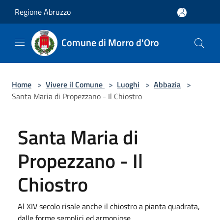
Salta al contenuto principale
Regione Abruzzo
Comune di Morro d'Oro
Home
>
Vivere il Comune
>
Luoghi
>
Abbazia
>
Santa Maria di Propezzano - Il Chiostro
Santa Maria di
Propezzano - Il
Chiostro
Al XIV secolo risale anche il chiostro a pianta quadrata,
dalle forme semplici ed armoniose.