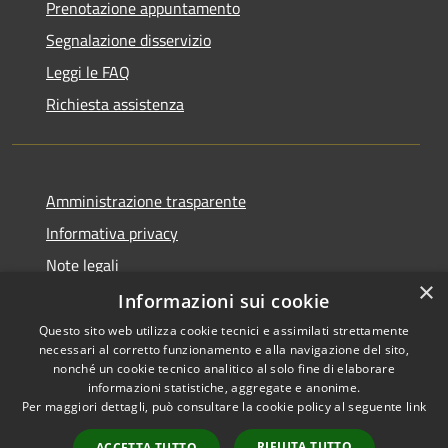
Prenotazione appuntamento
Segnalazione disservizio
Leggi le FAQ
Richiesta assistenza
Amministrazione trasparente
Informativa privacy
Note legali
×
Dichiarazione di accessibilità
Informazioni sui cookie
Questo sito web utilizza cookie tecnici e assimilati strettamente
necessari al corretto funzionamento e alla navigazione del sito,
nonché un cookie tecnico analitico al solo fine di elaborare
informazioni statistiche, aggregate e anonime.
RSS
Copyright © 2026 • Comune di
Per maggiori dettagli, può consultare la cookie policy al seguente
link
Accessibilità
Morro d'Oro • Powered by
Privacy
Municipium
Accesso
•
RIFIUTA TUTTO
ACCETTA TUTTO