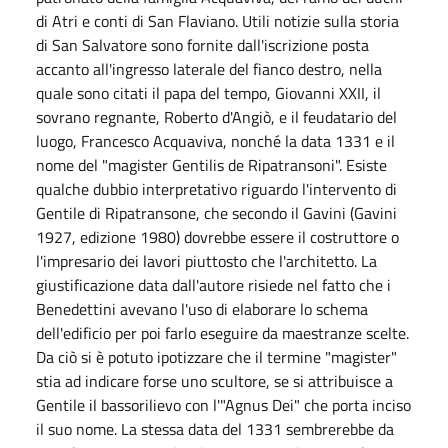
di Atri e conti di San Flaviano. Utili notizie sulla storia
di San Salvatore sono fornite dall'iscrizione posta
accanto all'ingresso laterale del fianco destro, nella
quale sono citati il papa del tempo, Giovanni XXII, il
sovrano regnante, Roberto d'Angiò, e il feudatario del
luogo, Francesco Acquaviva, nonché la data 1331 e il
nome del "magister Gentilis de Ripatransoni". Esiste
qualche dubbio interpretativo riguardo l'intervento di
Gentile di Ripatransone, che secondo il Gavini (Gavini
1927, edizione 1980) dovrebbe essere il costruttore o
l'impresario dei lavori piuttosto che l'architetto. La
giustificazione data dall'autore risiede nel fatto che i
Benedettini avevano l'uso di elaborare lo schema
dell'edificio per poi farlo eseguire da maestranze scelte.
Da ciò si è potuto ipotizzare che il termine "magister"
stia ad indicare forse uno scultore, se si attribuisce a
Gentile il bassorilievo con l'"Agnus Dei" che porta inciso
il suo nome. La stessa data del 1331 sembrerebbe da